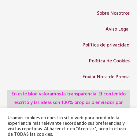
Sobre Nosotros
Aviso Legal
Política de privacidad
Política de Cookies
Enviar Nota de Prensa
En este blog valoramos la transparencia. El contenido
escrito y las ideas son 100% propios o enviados por
colaboradores, empresas, asociaciones y
Usamos cookies en nuestro sitio web para brindarle la
administraciones, pero utilizamos herramientas de
experiencia más relevante recordando sus preferencias y
inteligencia artificial para optimizar la maquetación del
visitas repetidas. Al hacer clic en "Aceptar", acepta el uso
de TODAS las cookies.