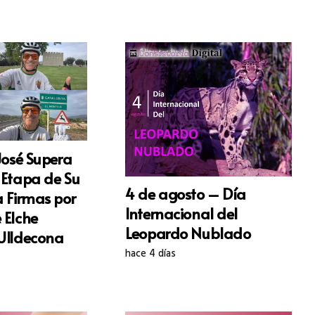
José Supera
 Etapa de Su
4 de agosto – Día
 Firmas por
Internacional del
 Elche
Leopardo Nublado
Ulldecona
hace 4 días