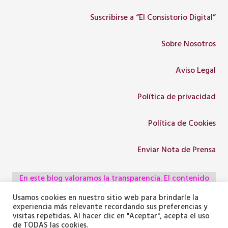
Suscribirse a “El Consistorio Digital”
Sobre Nosotros
Aviso Legal
Política de privacidad
Política de Cookies
Enviar Nota de Prensa
En este blog valoramos la transparencia. El contenido
escrito y las ideas son 100% propios o enviados por
Usamos cookies en nuestro sitio web para brindarle la
colaboradores, empresas, asociaciones y
experiencia más relevante recordando sus preferencias y
visitas repetidas. Al hacer clic en "Aceptar", acepta el uso
administraciones, pero utilizamos herramientas de
de TODAS las cookies.