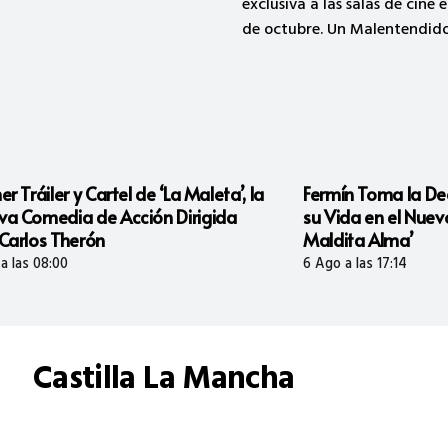
largometrajes, introduciend
regulador más flexible que p
anticipo del 100% de las sub
sin necesidad de avales. L
 Maleta’, la
Fermín Toma la Decisión Más Difícil de
irigida
su Vida en el Nuevo Capítulo de ‘Ella,
Maldita Alma’
INTERIOR Y DEFENSA
,
OCAÑA Y
31 Jul a las
6 Ago a las 17:14
COMARCA
08:27
La Guardia Civil Detiene a
Dos Personas por el Grave
Castilla La Mancha
Incendio Forestal de
Almorox