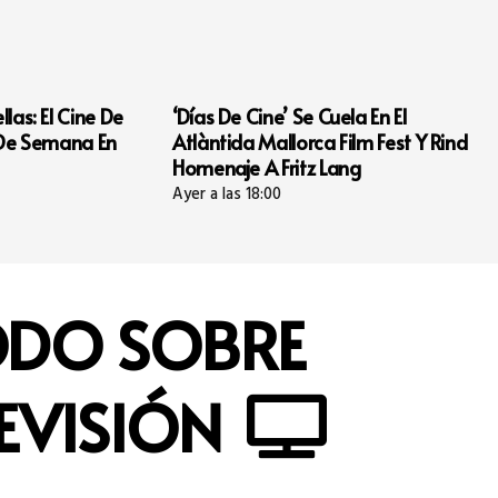
as De Cine’ Se Cuela En El
Cuatro Integrantes
àntida Mallorca Film Fest Y Rinde
Escalada de Ibi Cor
enaje A Fritz Lang
Gran Paradiso en lo
 a las 18:00
Ayer a las 17:55
DO SOBRE
EVISIÓN