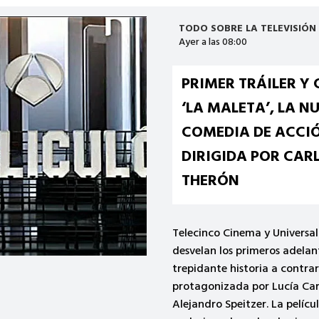
COMUNIDAD DE MADRID
,
TO
LA TELEVISIÓN
4 Ago a las 18:39
LA COMUNIDAD DE
INYECTA 3 MILLONE
EUROS EN EL SECTO
CINEMATOGRÁFIC
INCREMENTO RÉCO
50%
El Gobierno regional aprueb
dotación económica en la hi
estas ayudas para la produc