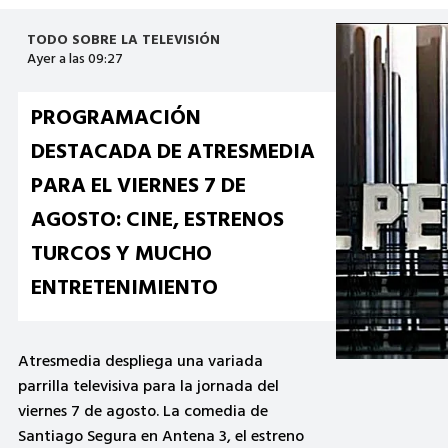
TODO SOBRE LA TELEVISIÓN
6 Ago a las 17:14
FERMÍN TOMA LA DECISIÓN
MÁS DIFÍCIL DE SU VIDA EN EL
NUEVO CAPÍTULO DE ‘ELLA,
MALDITA ALMA’
Telecinco emite este jueves una
entregada crucial del drama. Tras
recuperar la libertad gracias al
testimonio de Ana, el sacerdote se
enfrenta al rechazo social y a la
inminente demolición de La Caleta. El
Rechazo de La Isleta y una…