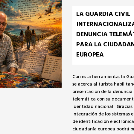
Ayer a las 18:00
‘DÍAS DE CINE’ SE 
EL ATLÀNTIDA MA
FILM FEST Y RINDE
HOMENAJE A FRITZ
El espacio cinematográfico d
repasará este sábado la 16.ª 
del festival balear con testi
figuras como Rodrigo Sorog
Javier Bardem. Además, el 
arranca un tributo especial a
Fritz Lang en el medio siglo