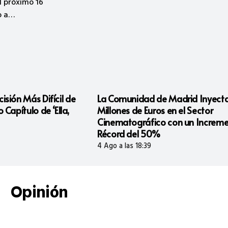
o un marco
ermite el
venciones
a Comunidad…
La Comunidad de Madrid Inyecta 3
Manel Fuentes
Millones de Euros en el Sector
laSexta Revel
Cinematográfico con un Incremento
Jornada Deci
Récord del 50%
4 Ago a las 18:2
4 Ago a las 18:39
Opinión
EL ATRIL DE MAXIMO CAMINERO
hace 2 horas
¡La vida es maravillosa!