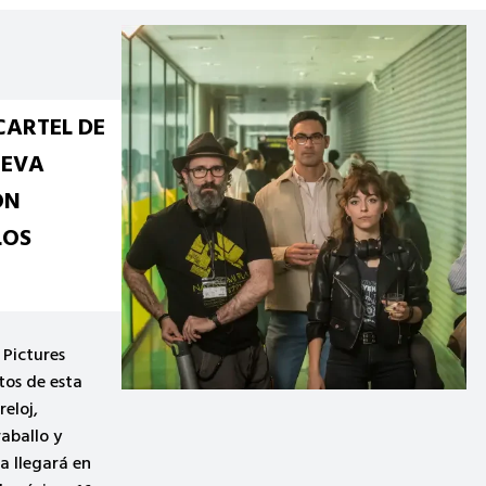
DO SOBRE
 MADRID
S DE
R
O CON UN
RD DEL
a la mayor
storia de
ción de