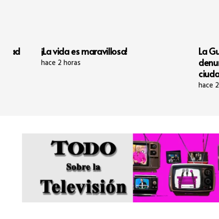
aravillosa!
La Guardia Civil internacional
denuncia telemática para la
ciudadanía europea
hace 2 horas