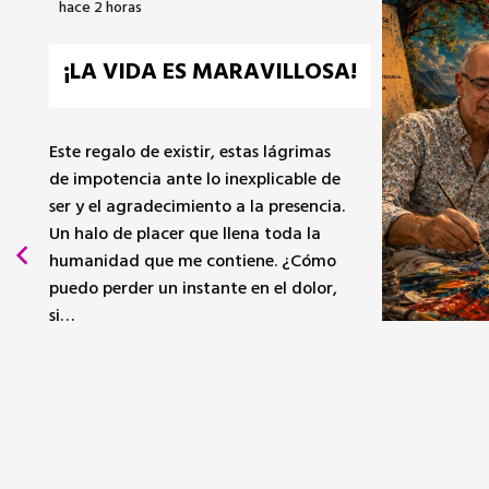
Ayer a las 18:04
RTVE SE LLENA DE
ESTRELLAS: EL CINE DE
VERANO BRILLA ESTE FIN DE
SEMANA EN LA 1
La 1 desplegará durante el sábado 8 y
el domingo 9 de agosto una completa
oferta cinematográfica que incluye el
estreno de ‘La voz del sol’ y ‘Verano en
diciembre’ centrados en Carmen
Machi, un ciclo especial dedicado a
Kevin…