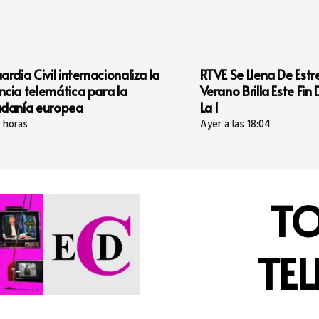
iza la
RTVE Se Llena De Estrellas: El Cine De
‘Dí
Verano Brilla Este Fin De Semana En
Atl
La 1
Hom
Ayer a las 18:04
Ayer
TO
TEL