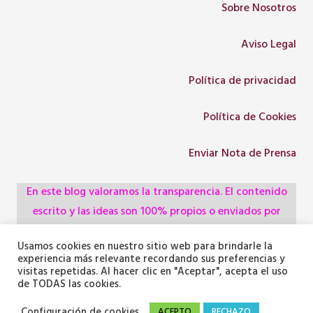
Sobre Nosotros
Aviso Legal
Política de privacidad
Política de Cookies
Enviar Nota de Prensa
En este blog valoramos la transparencia. El contenido
escrito y las ideas son 100% propios o enviados por
colaboradores, empresas, asociaciones y
Usamos cookies en nuestro sitio web para brindarle la
administraciones, pero utilizamos herramientas de
experiencia más relevante recordando sus preferencias y
inteligencia artificial para optimizar la maquetación del
visitas repetidas. Al hacer clic en "Aceptar", acepta el uso
de TODAS las cookies.
texto y generar algunas de las imágenes ilustrativas.