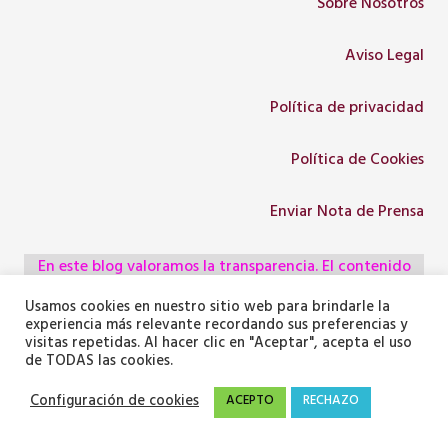
Sobre Nosotros
Aviso Legal
Política de privacidad
Política de Cookies
Enviar Nota de Prensa
En este blog valoramos la transparencia. El contenido
escrito y las ideas son 100% propios o enviados por
Usamos cookies en nuestro sitio web para brindarle la
colaboradores, empresas, asociaciones y
experiencia más relevante recordando sus preferencias y
visitas repetidas. Al hacer clic en "Aceptar", acepta el uso
administraciones, pero utilizamos herramientas de
de TODAS las cookies.
inteligencia artificial para optimizar la maquetación del
Configuración de cookies
ACEPTO
RECHAZO
texto y generar algunas de las imágenes ilustrativas.