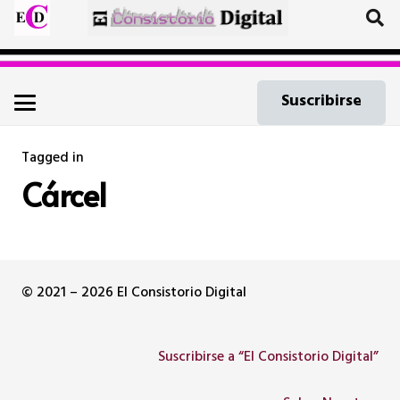
Suscribirse
LA HORTA
hace 5 años
Tagged in
Cárcel
Los trabajadores de la cárcel de
Picassent se quedan sin vacunar al
tener más de 55 años
© 2021 – 2026 El Consistorio Digital
Suscribirse a “El Consistorio Digital”