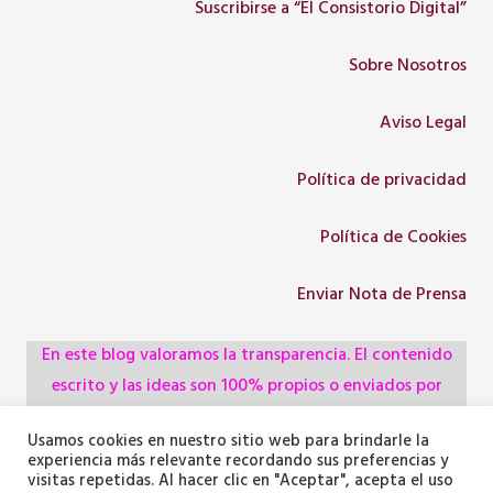
Suscribirse a “El Consistorio Digital”
Sobre Nosotros
Aviso Legal
Política de privacidad
Política de Cookies
Enviar Nota de Prensa
En este blog valoramos la transparencia. El contenido
escrito y las ideas son 100% propios o enviados por
colaboradores, empresas, asociaciones y
Usamos cookies en nuestro sitio web para brindarle la
administraciones, pero utilizamos herramientas de
experiencia más relevante recordando sus preferencias y
inteligencia artificial para optimizar la maquetación del
visitas repetidas. Al hacer clic en "Aceptar", acepta el uso