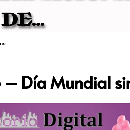
rio
 – Día Mundial si