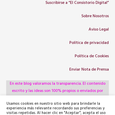
Suscribirse a “El Consistorio Digital”
Sobre Nosotros
Aviso Legal
Política de privacidad
Política de Cookies
Enviar Nota de Prensa
En este blog valoramos la transparencia. El contenido
escrito y las ideas son 100% propios o enviados por
colaboradores, empresas, asociaciones y
Usamos cookies en nuestro sitio web para brindarle la
administraciones, pero utilizamos herramientas de
experiencia más relevante recordando sus preferencias y
inteligencia artificial para optimizar la maquetación del
visitas repetidas. Al hacer clic en "Aceptar", acepta el uso