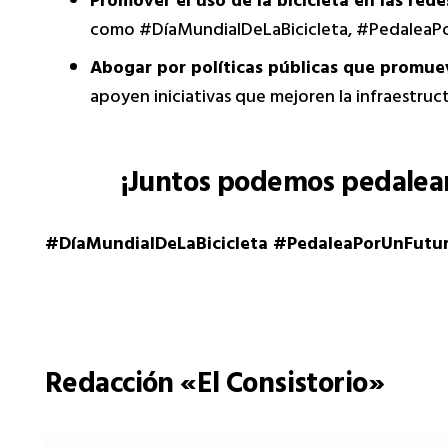
Promover el uso de la bicicleta en las rede
como #DíaMundialDeLaBicicleta, #PedaleaP
Abogar por políticas públicas que promueva
apoyen iniciativas que mejoren la infraestruc
¡Juntos podemos pedalear 
#DíaMundialDeLaBicicleta #PedaleaPorUnFutur
Redacción «El Consistorio»