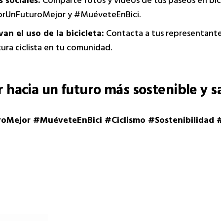
s sociales:
Comparte fotos y videos de tus paseos en bicic
orUnFuturoMejor y #MuéveteEnBici.
n el uso de la bicicleta:
Contacta a tus representante
tura ciclista en tu comunidad.
hacia un futuro más sostenible y s
oMejor #MuéveteEnBici #Ciclismo #Sostenibilidad 