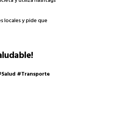
leta y utiliza hashtags
s locales y pide que
aludable!
#Salud #Transporte