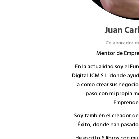
Juan Car
Colaborador de
Mentor de Empre
En la actualidad soy el F
Digital JCM S.L. donde ayu
a como crear sus negocio
paso con mi propia m
Emprended
Soy también el creador de
Éxito, donde han pasado 
He escrito 6 libros con m