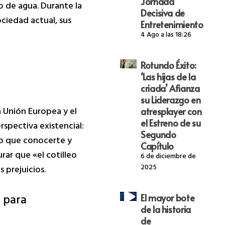
Jornada
 de agua. Durante la
Decisiva de
ociedad actual, sus
Entretenimiento
4 Ago a las 18:26
Rotundo Éxito:
‘Las hijas de la
criada’ Afianza
su Liderazgo en
a Unión Europea y el
atresplayer con
el Estreno de su
spectiva existencial:
Segundo
ro que conocerte y
Capítulo
rar que «el cotilleo
6 de diciembre de
2025
 prejuicios.
e para
El mayor bote
de la historia
de