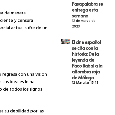
Pasapalabra se
entrega esta
mar de manera
semana
eciente y censura
12 de marzo de
2023
ocial actual sufre de un
El cine español
se cita con la
historia: De la
leyenda de
Paco Rabal a la
alfombra roja
o regresa con una visión
de Málaga
 sus ideales le ha
12 Mar a las 15:43
o de todos los signos
a su debilidad por las