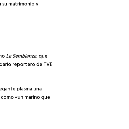
a su matrimonio y
omo
La Semblanza
, que
endario reportero de TVE
vegante plasma una
ne como «un marino que