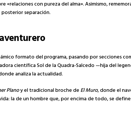
re «relaciones con pureza del alma». Asimismo, rememor
u posterior separación.
 aventurero
l dinámico formato del programa, pasando por secciones c
gadora científica Sol de la Quadra-Salcedo —hija del leg
 donde analiza la actualidad.
mer Plano
y el tradicional broche de
El Muro
, donde el na
e vida: la de un hombre que, por encima de todo, se defi