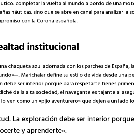
tico: completar la vuelta al mundo a bordo de una moto
ñas náuticas, sino que se abre en canal para analizar la s
ompromiso con la Corona española.
altad institucional
una chaqueta azul adornada con los parches de España, l
undo»—, Marichalar define su estilo de vida desde una per
ón debe ser interior porque para respetarte tienes prime
iché de la alta sociedad, el navegante es tajante al asegu
e lo ven como un «pijo aventurero» que dejen a un lado los
ud. La exploración debe ser interior porqu
nocerte y aprenderte».