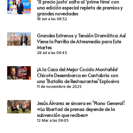
‘El precio justo’ salta al ‘prime time’ con
una edición especial repleta de premios y
grandes novedades
18 Jun a las 08:52
Grandes Estrenos y Tensión Dramática: Así
Viene la Parrilla de Atresmedia para Este
Martes
28 Jul a las 09:45
¡A la Caza del Mejor Cocido Montañés!
Chicote Desembarca en Cantabria con
una ‘Batalla de Restaurantes’ Explosiva
11 de noviembre de 2025
Jesús Álvarez se sincera en ‘Plano General’:
«La libertad de prensa depende de la
subvención que recibes»
12 Mar a las 09:05