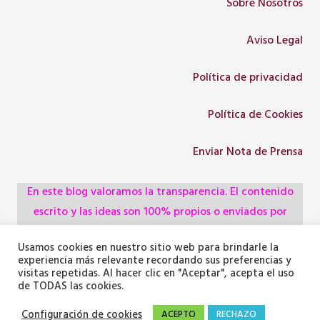
Sobre Nosotros
Aviso Legal
Política de privacidad
Política de Cookies
Enviar Nota de Prensa
En este blog valoramos la transparencia. El contenido
escrito y las ideas son 100% propios o enviados por
colaboradores, empresas, asociaciones y
Usamos cookies en nuestro sitio web para brindarle la
administraciones, pero utilizamos herramientas de
experiencia más relevante recordando sus preferencias y
inteligencia artificial para optimizar la maquetación del
visitas repetidas. Al hacer clic en "Aceptar", acepta el uso
de TODAS las cookies.
texto y generar algunas de las imágenes ilustrativas.
Configuración de cookies
ACEPTO
RECHAZO