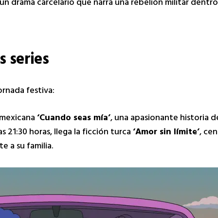
un drama carcelario que narra una rebelión militar dentro
s series
ornada festiva:
n mexicana
‘Cuando seas mía’
, una apasionante historia 
 21:30 horas, llega la ficción turca
‘Amor sin límite’
, ce
e a su familia.