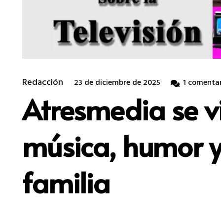
Redacción
23 de diciembre de 2025
1
comentar
Atresmedia se v
música, humor y
familia