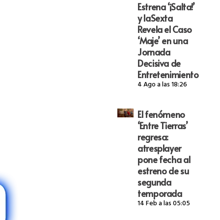
Estrena ‘¡Salta!’
y laSexta
Revela el Caso
‘Maje’ en una
Jornada
Decisiva de
Entretenimiento
4 Ago a las 18:26
El fenómeno
‘Entre Tierras’
regresa:
atresplayer
pone fecha al
estreno de su
segunda
temporada
14 Feb a las 05:05