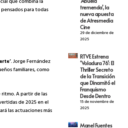
cial que combina la
‘Abuela
tremenda’, la
s pensados para todas
nueva apuesta
de Atresmedia
Cine
29 de diciembre de
2025
RTVE Estrena
erte’
. Jorge Fernández
‘Voladura 76’: El
ueños familiares, como
Thriller Secreto
de la Transición
que Dinamitó el
Franquismo
 ritmo. A partir de las
Desde Dentro
vertidas de 2025 en el
15 de noviembre de
2025
sará las actuaciones más
Manel Fuentes