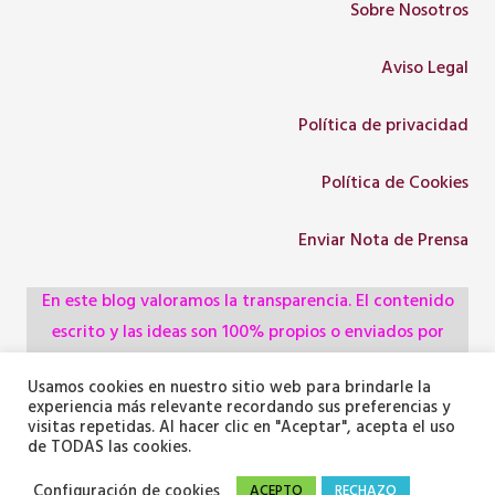
Sobre Nosotros
Aviso Legal
Política de privacidad
Política de Cookies
Enviar Nota de Prensa
En este blog valoramos la transparencia. El contenido
escrito y las ideas son 100% propios o enviados por
colaboradores, empresas, asociaciones y
Usamos cookies en nuestro sitio web para brindarle la
administraciones, pero utilizamos herramientas de
experiencia más relevante recordando sus preferencias y
inteligencia artificial para optimizar la maquetación del
visitas repetidas. Al hacer clic en "Aceptar", acepta el uso
de TODAS las cookies.
texto y generar algunas de las imágenes ilustrativas.
Configuración de cookies
ACEPTO
RECHAZO