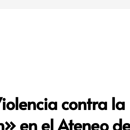
iolencia contra la
n» en el Ateneo d