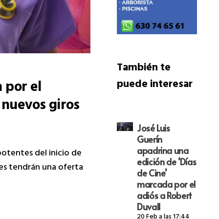
También te
 por el
puede interesar
 nuevos giros
José Luis
Guerín
apadrina una
otentes del inicio de
edición de ‘Días
res tendrán una oferta
de Cine’
marcada por el
adiós a Robert
Duvall
20 Feb a las 17:44