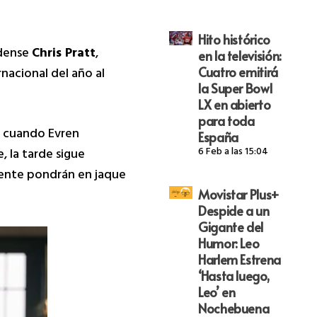
Hito histórico
idense
Chris Pratt
,
en la televisión:
nacional del año al
Cuatro emitirá
la Super Bowl
LX en abierto
para toda
ra cuando Evren
España
6 Feb a las 15:04
, la tarde sigue
inente pondrán en jaque
Movistar Plus+
Despide a un
Gigante del
Humor: Leo
Harlem Estrena
‘Hasta luego,
Leo’ en
Nochebuena