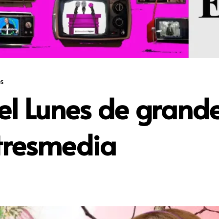
s
 el Lunes de grand
tresmedia