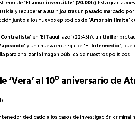
estreno de
‘El amor invencible’ (20:00h)
. Esta gran apues
ticia y recuperar a sus hijos tras un pasado marcado por 
ficción junto a los nuevos episodios de
‘Amor sin límite’
co
l Contratista’
en ‘El Taquillazo’ (22:45h), un thriller prot
Zapeando’
y una nueva entrega de
‘El Intermedio’
, que
la para analizar la imagen pública de nuestros políticos.
e ‘Vera’ al 10º aniversario de At
s:
ntenedor dedicado a los casos de investigación criminal 