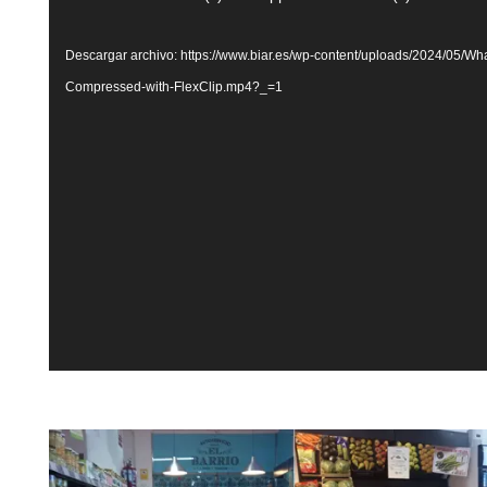
de
vídeo
Descargar archivo: https://www.biar.es/wp-content/uploads/2024/05/W
Compressed-with-FlexClip.mp4?_=1