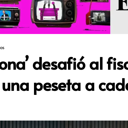
os
na’ desafió al fisc
ió una peseta a ca