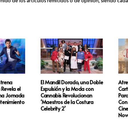
tenido de los artículos remitidos o de opinión, siendo ca
strena
El Mandil Dorado, una Doble
Atr
a Revela el
Expulsión y la Moda con
Car
una Jornada
Cannabis Revolucionan
Para
etenimiento
‘Maestros de la Costura
Con 
Celebrity 2’
Cine
Nov