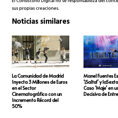
El Consistorio Digital no se responsabiliza del con
sus propias creaciones.
Noticias similares
La Comunidad de Madrid
Manel Fuentes E
Inyecta 3 Millones de Euros
‘¡Salta!’ y laSext
en el Sector
Caso ‘Maje’ en 
Cinematográfico con un
Decisiva de Entr
Incremento Récord del
50%