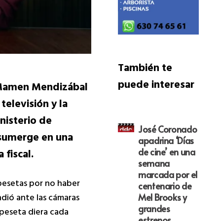
También te
puede interesar
r Mamen Mendizábal
televisión y la
inisterio de
José Coronado
 sumerge en una
apadrina ‘Días
 fiscal.
de cine’ en una
semana
marcada por el
 pesetas por no haber
centenario de
ndió ante las cámaras
Mel Brooks y
grandes
 peseta diera cada
estrenos