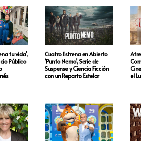
ena tu vida’,
Cuatro Estrena en Abierto
Atr
cio Público
‘Punto Nemo’, Serie de
Comp
o
Suspense y Ciencia Ficción
Cine
Inés
con un Reparto Estelar
el L