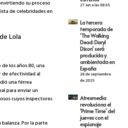
convirtiendo su proceso
27 Jun a las 08:05
ista de celebridades en
La tercera
temporada de
 de Lola
‘The Walking
Dead: Daryl
Dixon’ será
producida y
ambientada en
 de los años 80, una
España
 de efectividad al
28 de septiembre
de 2025
dió una férrea
al para enviar un
Atresmedia
amosos cuyos inspectores
revoluciona el
‘Prime Time’ del
jueves con el
 balanza. Por la parte
espionaje