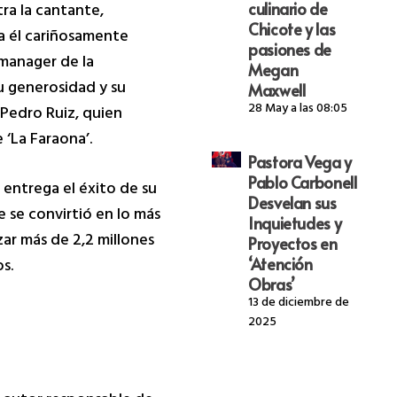
ra la cantante,
culinario de
Chicote y las
 a él cariñosamente
pasiones de
 manager de la
Megan
su generosidad y su
Maxwell
28 May a las 08:05
 Pedro Ruiz, quien
 ‘La Faraona’.
Pastora Vega y
Pablo Carbonell
entrega el éxito de su
Desvelan sus
e se convirtió en lo más
Inquietudes y
zar más de 2,2 millones
Proyectos en
s.
‘Atención
Obras’
13 de diciembre de
2025