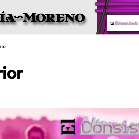
rio
rior