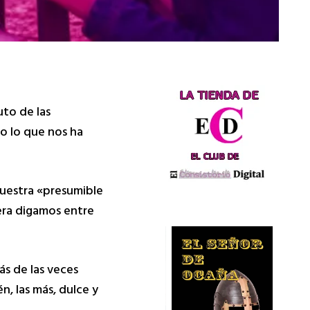
uto de las
do lo que nos ha
nuestra «presumible
era digamos entre
s de las veces
, las más, dulce y