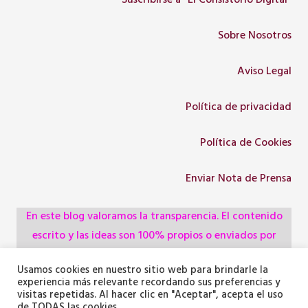
Suscribirse a “El Consistorio Digital”
Sobre Nosotros
Aviso Legal
Política de privacidad
Política de Cookies
Enviar Nota de Prensa
En este blog valoramos la transparencia. El contenido
escrito y las ideas son 100% propios o enviados por
colaboradores, empresas, asociaciones y
Usamos cookies en nuestro sitio web para brindarle la
administraciones, pero utilizamos herramientas de
experiencia más relevante recordando sus preferencias y
inteligencia artificial para optimizar la maquetación del
visitas repetidas. Al hacer clic en "Aceptar", acepta el uso