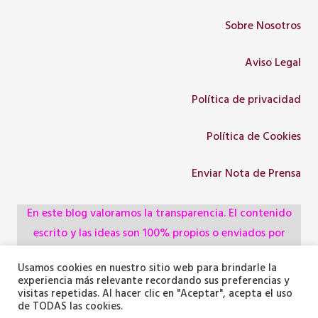
Sobre Nosotros
Aviso Legal
Política de privacidad
Política de Cookies
Enviar Nota de Prensa
En este blog valoramos la transparencia. El contenido
escrito y las ideas son 100% propios o enviados por
colaboradores, empresas, asociaciones y
Usamos cookies en nuestro sitio web para brindarle la
administraciones, pero utilizamos herramientas de
experiencia más relevante recordando sus preferencias y
inteligencia artificial para optimizar la maquetación del
visitas repetidas. Al hacer clic en "Aceptar", acepta el uso
de TODAS las cookies.
texto y generar algunas de las imágenes ilustrativas.