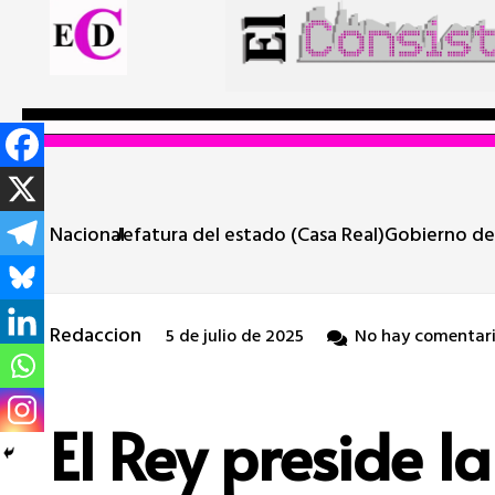
Nacional
Jefatura del estado (Casa Real)
Gobierno de
Redaccion
5 de julio de 2025
No hay comentari
El Rey preside l