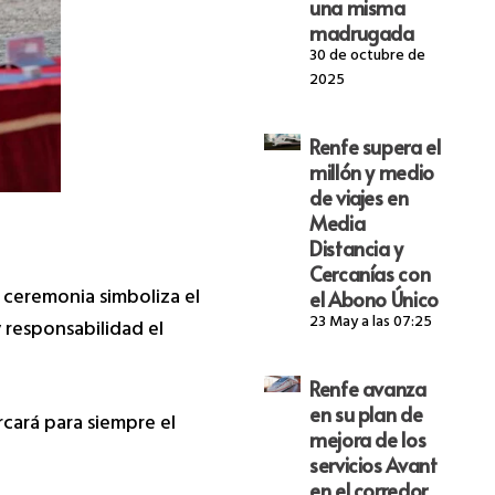
una misma
madrugada
30 de octubre de
2025
Renfe supera el
millón y medio
de viajes en
Media
Distancia y
Cercanías con
a ceremonia simboliza el
el Abono Único
23 May a las 07:25
 responsabilidad el
Renfe avanza
en su plan de
cará para siempre el
mejora de los
servicios Avant
en el corredor