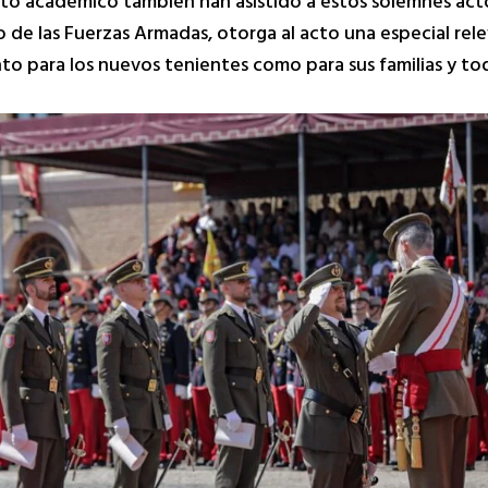
bito académico también han asistido a estos solemnes act
de las Fuerzas Armadas, otorga al acto una especial rel
o para los nuevos tenientes como para sus familias y tod