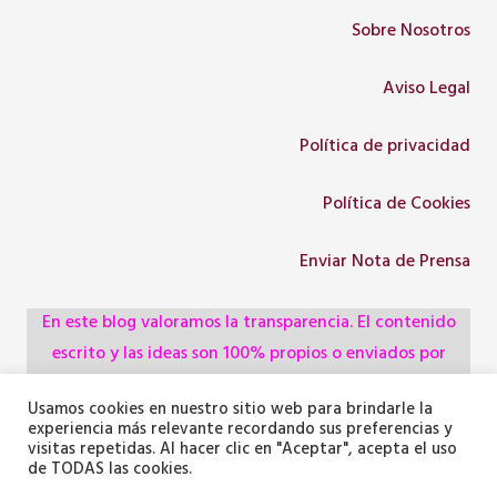
Sobre Nosotros
Aviso Legal
Política de privacidad
Política de Cookies
Enviar Nota de Prensa
En este blog valoramos la transparencia. El contenido
escrito y las ideas son 100% propios o enviados por
colaboradores, empresas, asociaciones y
Usamos cookies en nuestro sitio web para brindarle la
administraciones, pero utilizamos herramientas de
experiencia más relevante recordando sus preferencias y
inteligencia artificial para optimizar la maquetación del
visitas repetidas. Al hacer clic en "Aceptar", acepta el uso
de TODAS las cookies.
texto y generar algunas de las imágenes ilustrativas.