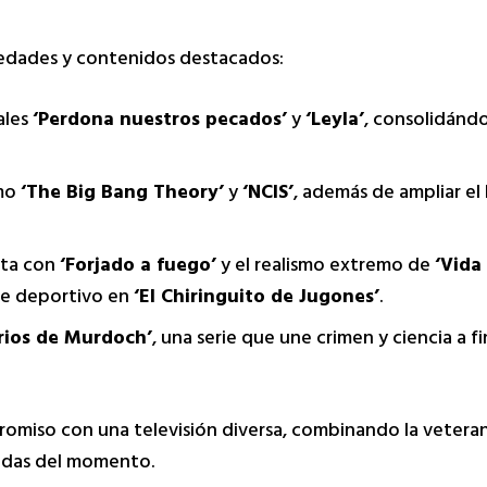
edades y contenidos destacados:
ales
‘Perdona nuestros pecados’
y
‘Leyla’
, consolidánd
omo
‘The Big Bang Theory’
y
‘NCIS’
, además de ampliar el
ita con
‘Forjado a fuego’
y el realismo extremo de
‘Vida
te deportivo en
‘El Chiringuito de Jugones’
.
erios de Murdoch’
, una serie que une crimen y ciencia a fin
omiso con una televisión diversa, combinando la veteraní
adas del momento.