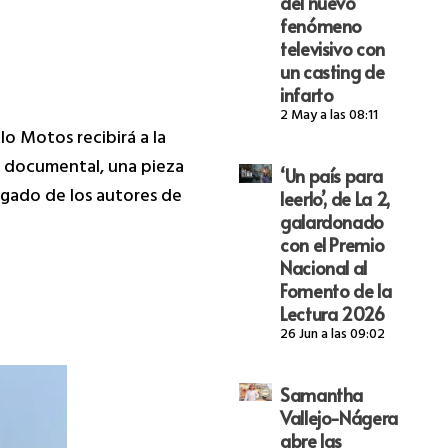
del nuevo
fenómeno
televisivo con
un casting de
infarto
2 May a las 08:11
blo Motos recibirá a la
o documental, una pieza
‘Un país para
legado de los autores de
leerlo’, de La 2,
galardonado
con el Premio
Nacional al
Fomento de la
Lectura 2026
26 Jun a las 09:02
Samantha
Vallejo-Nágera
abre las