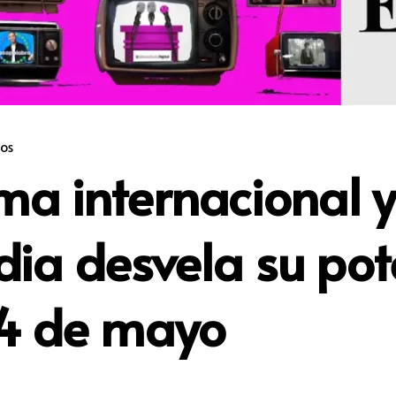
os
a internacional y
edia desvela su po
 4 de mayo