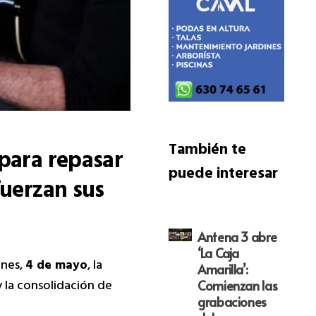
También te
 para repasar
puede interesar
fuerzan sus
Antena 3 abre
‘La Caja
unes,
4 de mayo
, la
Amarilla’:
y la consolidación de
Comienzan las
grabaciones