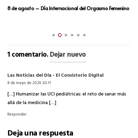
Carlos San José Culmina en Girona Un Reto de 3.000
Kilómetros en Bici Reclamando el Regreso de la Dama de
Elche
1
comentario
.
Dejar nuevo
Las Noticias del Día - El Consistorio Digital
8 de mayo de 2026 20:11
[…] Humanizar las UCI pediátricas: el reto de sanar más
allá de la medicina […]
Responder
Deja una respuesta