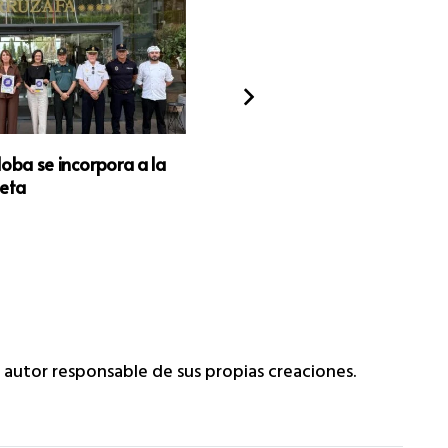
doba se incorpora a la
Renfe no renuncia a la creaci
leta
empresa de autobuses
a autor responsable de sus propias creaciones.