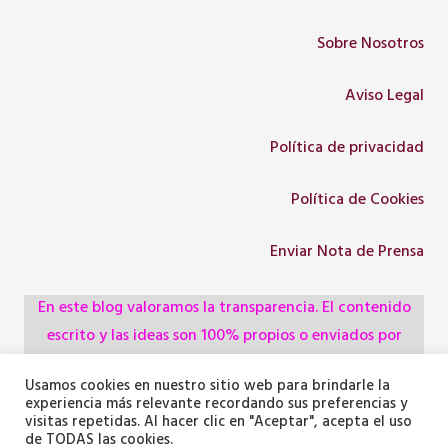
Sobre Nosotros
Aviso Legal
Política de privacidad
Política de Cookies
Enviar Nota de Prensa
En este blog valoramos la transparencia. El contenido
escrito y las ideas son 100% propios o enviados por
colaboradores, empresas, asociaciones y
Usamos cookies en nuestro sitio web para brindarle la
administraciones, pero utilizamos herramientas de
experiencia más relevante recordando sus preferencias y
inteligencia artificial para optimizar la maquetación del
visitas repetidas. Al hacer clic en "Aceptar", acepta el uso
de TODAS las cookies.