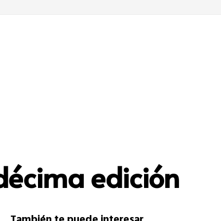
décima edición
También te puede interesar