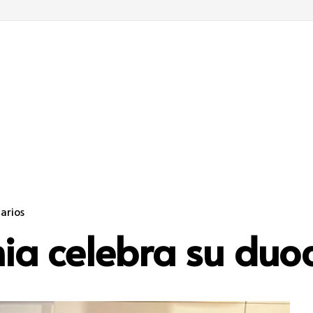
arios
ia celebra su duo