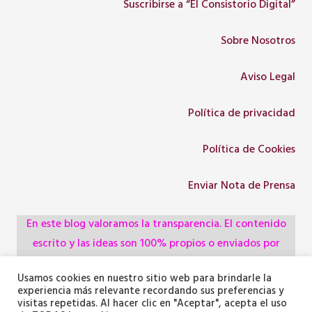
Suscribirse a “El Consistorio Digital”
Sobre Nosotros
Aviso Legal
Política de privacidad
Política de Cookies
Enviar Nota de Prensa
En este blog valoramos la transparencia. El contenido
escrito y las ideas son 100% propios o enviados por
colaboradores, empresas, asociaciones y
Usamos cookies en nuestro sitio web para brindarle la
administraciones, pero utilizamos herramientas de
experiencia más relevante recordando sus preferencias y
inteligencia artificial para optimizar la maquetación del
visitas repetidas. Al hacer clic en "Aceptar", acepta el uso