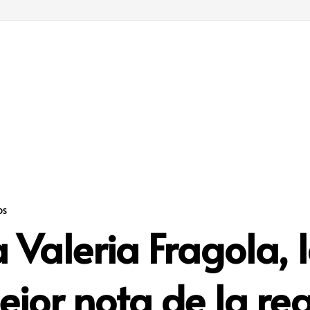
os
a Valeria Fragola,
jor nota de la re