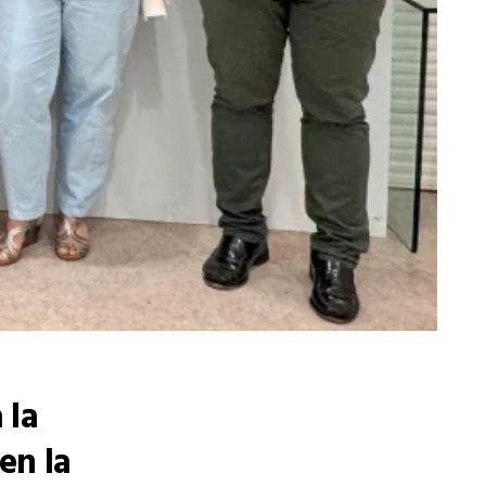
 la
en la