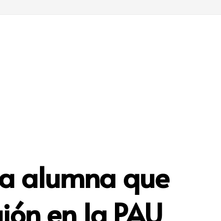
 la alumna que
gión en la PAU