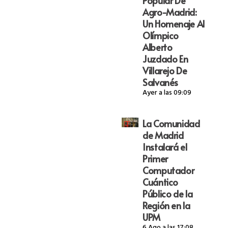
Popular De
Agro-Madrid:
Un Homenaje Al
Olímpico
Alberto
Juzdado En
Villarejo De
Salvanés
Ayer a las 09:09
La Comunidad
de Madrid
Instalará el
Primer
Computador
Cuántico
Público de la
Región en la
UPM