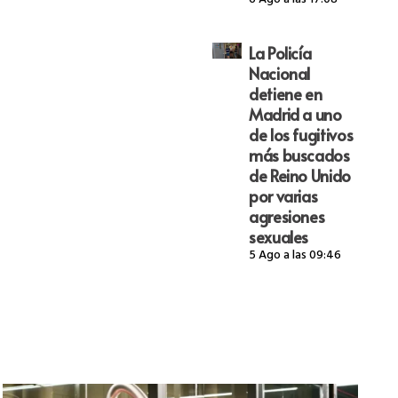
6 Ago a las 17:08
La Policía
Nacional
detiene en
Madrid a uno
de los fugitivos
más buscados
de Reino Unido
por varias
agresiones
sexuales
5 Ago a las 09:46