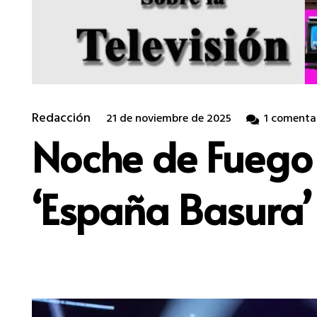
Redacción
21 de noviembre de 2025
1
comenta
Noche de Fuego e
‘España Basura’