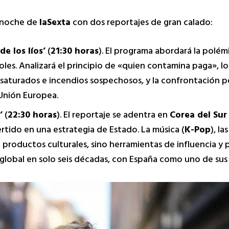
a noche de
laSexta
con dos reportajes de gran calado:
e los líos’
(
21:30 horas
). El programa abordará la polém
oles. Analizará el principio de «quien contamina paga», l
aturados e incendios sospechosos, y la confrontación pol
Unión Europea.
’
(
22:30 horas
). El reportaje se adentra en
Corea del Sur
rtido en una estrategia de Estado. La música (
K-Pop
), la
o productos culturales, sino herramientas de influencia
lobal en solo seis décadas, con España como uno de sus