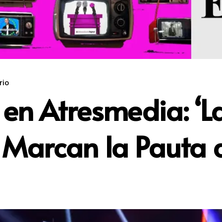
rio
n Atresmedia: ‘La 
 Marcan la Pauta d