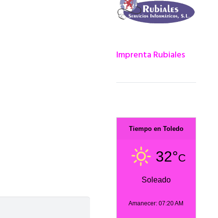
Imprenta Rubiales
Tiempo en Toledo
32°
C
Soleado
Amanecer: 07:20 AM