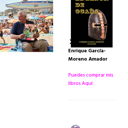
Enrique García-
Moreno Amador
La Guardia Civil Detiene a Do
por el Grave Incendio Foresta
Puedes comprar mis
libros Aquí: