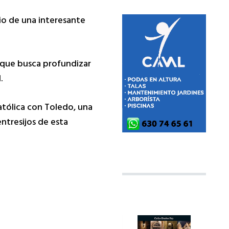
io de una interesante
l que busca profundizar
.
atólica con Toledo,
una
entresijos de esta