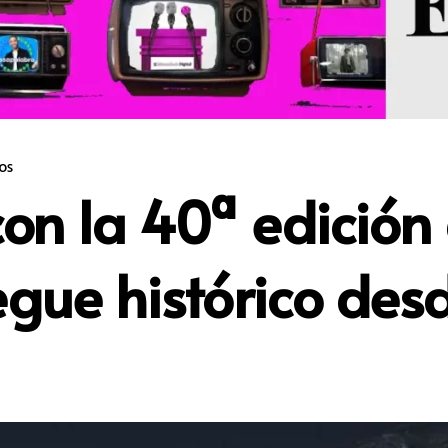
os
on la 40ª edición 
egue histórico des