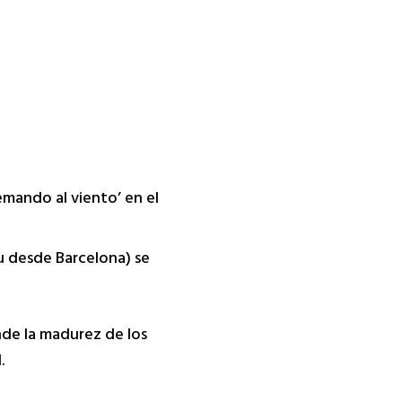
emando al viento’ en el
u desde Barcelona) se
nde la madurez de los
.