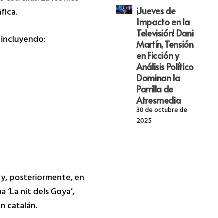
¡Jueves de
fica.
Impacto en la
Televisión! Dani
 incluyendo:
Martín, Tensión
en Ficción y
Análisis Político
Dominan la
Parrilla de
Atresmedia
30 de octubre de
2025
 y, posteriormente, en
 ‘La nit dels Goya’,
n catalán.