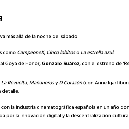
a
a más allá de la noche del sábado:
os como
CampeoneX
,
Cinco lobitos
o
La estrella azul
.
 al Goya de Honor,
Gonzalo Suárez
, con el estreno de ‘R
o
La Revuelta
,
Mañaneros
y
D Corazón
(con Anne Igartibur
 detalle.
con la industria cinematográfica española en un año do
 por la innovación digital y la descentralización cultural