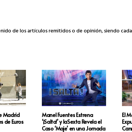
tenido de los artículos remitidos o de opinión, siendo ca
e Madrid
Manel Fuentes Estrena
El M
es de Euros
‘¡Salta!’ y laSexta Revela el
Expu
Caso ‘Maje’ en una Jornada
Can