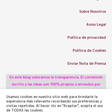
Sobre Nosotros
Aviso Legal
Política de privacidad
Política de Cookies
Enviar Nota de Prensa
En este blog valoramos la transparencia. El contenido
escrito y las ideas son 100% propios o enviados por
colaboradores, empresas, asociaciones y
Usamos cookies en nuestro sitio web para brindarle la
administraciones, pero utilizamos herramientas de
experiencia más relevante recordando sus preferencias y
inteligencia artificial para optimizar la maquetación del
visitas repetidas. Al hacer clic en "Aceptar", acepta el uso
de TODAS las cookies.