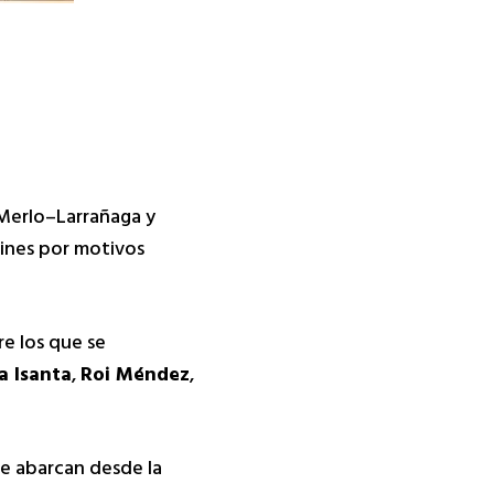
a Merlo–Larrañaga y
sines por motivos
re los que se
a Isanta
,
Roi Méndez
,
ue abarcan desde la