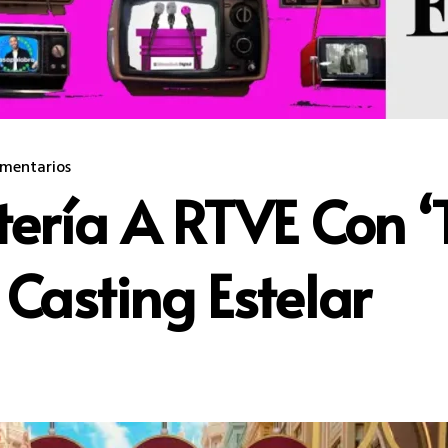
mentarios
tería A RTVE Con ‘
Casting Estelar