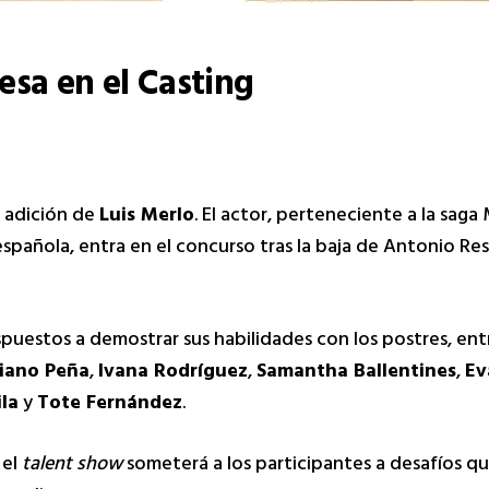
esa en el Casting
a adición de
Luis Merlo
. El actor, perteneciente a la sag
 española, entra en el concurso tras la baja de Antonio Re
puestos a demostrar sus habilidades con los postres, ent
iano Peña
,
Ivana Rodríguez
,
Samantha Ballentines
,
Ev
ila
y
Tote Fernández
.
 el
talent show
someterá a los participantes a desafíos q