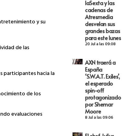
laSexta y las
cadenas de
Atresmedia
ntretenimiento y su
desvelan sus
grandes bazas
para este lunes
20 Jul a las 09:08
ividad de las
AXN traerá a
España
s participantes hacia la
‘S.W.A.T. Exiles’,
el esperado
spin-off
nocimiento de los
protagonizado
por Shemar
Moore
rando evaluaciones
8 Jul a las 09:06
El chef Julius