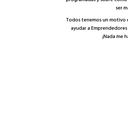
programadas y sobre cómo 
ser má
Todos tenemos un motivo o r
ayudar a Emprendedores D
¡Nada me ha