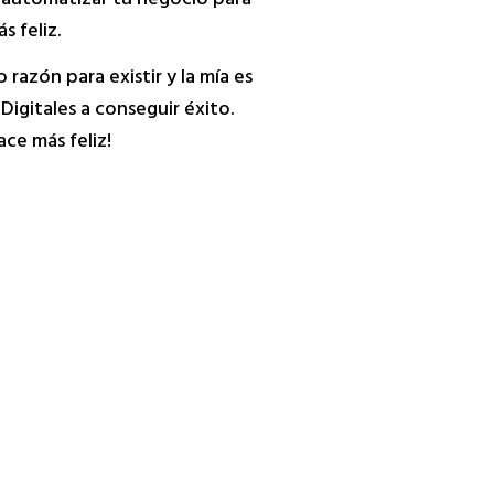
automatizar tu negocio para
s feliz.
azón para existir y la mía es
igitales a conseguir éxito.
ce más feliz!