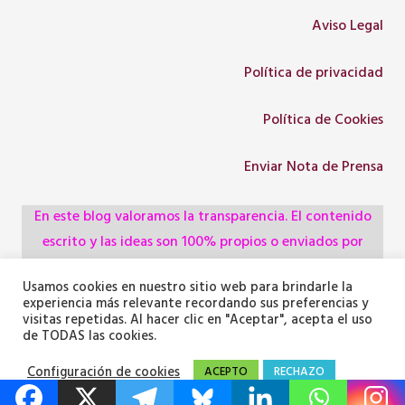
Aviso Legal
Política de privacidad
Política de Cookies
Enviar Nota de Prensa
En este blog valoramos la transparencia. El contenido
escrito y las ideas son 100% propios o enviados por
colaboradores, empresas, asociaciones y
Usamos cookies en nuestro sitio web para brindarle la
administraciones, pero utilizamos herramientas de
experiencia más relevante recordando sus preferencias y
inteligencia artificial para optimizar la maquetación del
visitas repetidas. Al hacer clic en "Aceptar", acepta el uso
de TODAS las cookies.
texto y generar algunas de las imágenes ilustrativas.
Configuración de cookies
ACEPTO
RECHAZO