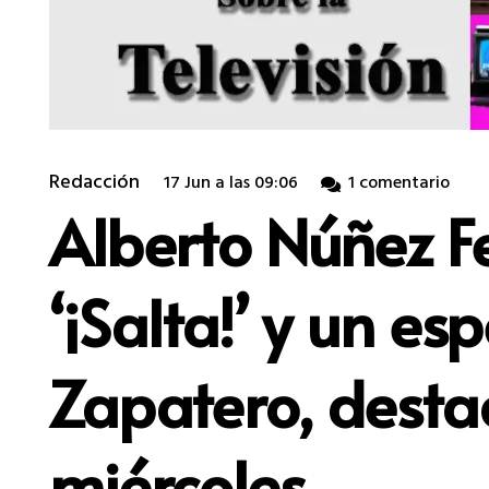
Redacción
17 Jun a las 09:06
1
comentario
Alberto Núñez Fe
‘¡Salta!’ y un es
Zapatero, desta
miércoles