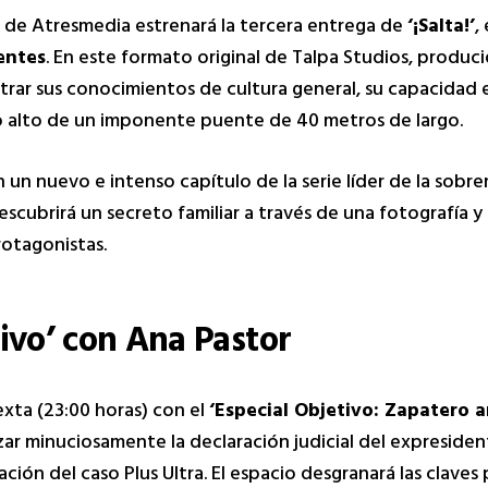
al de Atresmedia estrenará la tercera entrega de
‘¡Salta!’
,
entes
. En este formato original de Talpa Studios, produ
rar sus conocimientos de cultura general, su capacidad e
 lo alto de un imponente puente de 40 metros de largo.
n un nuevo e intenso capítulo de la serie líder de la sobr
escubrirá un secreto familiar a través de una fotografía y 
rotagonistas.
tivo’ con Ana Pastor
Sexta (23:00 horas) con el
‘Especial Objetivo: Zapatero a
zar minuciosamente la declaración judicial del expreside
ión del caso Plus Ultra. El espacio desgranará las claves p