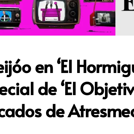
ijóo en ‘El Hormigu
pecial de ‘El Objet
cados de Atresmed