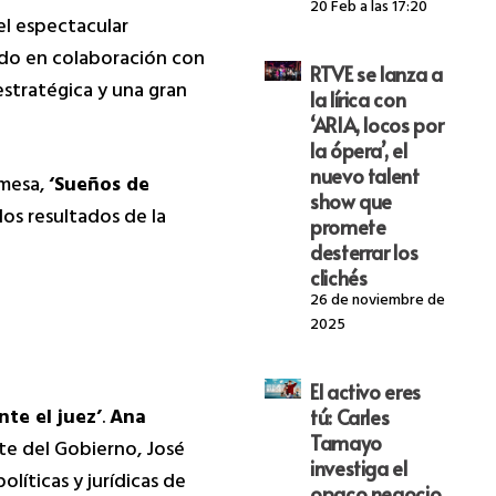
20 Feb a las 17:20
 el espectacular
cido en colaboración con
RTVE se lanza a
stratégica y una gran
la lírica con
‘ARIA, locos por
la ópera’, el
nuevo talent
emesa,
‘Sueños de
show que
los resultados de la
promete
desterrar los
clichés
26 de noviembre de
2025
El activo eres
nte el juez’
.
Ana
tú: Carles
Tamayo
nte del Gobierno, José
investiga el
olíticas y jurídicas de
opaco negocio