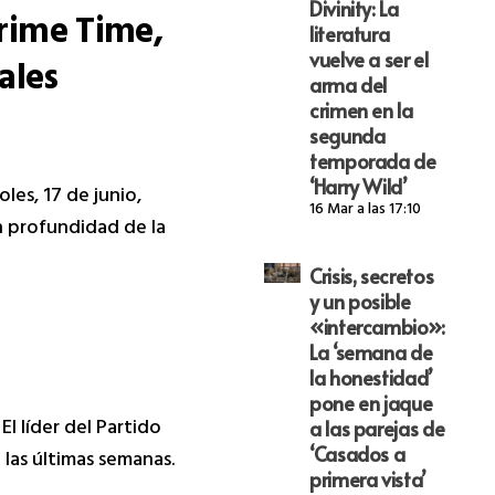
Divinity: La
Prime Time,
literatura
vuelve a ser el
ales
arma del
crimen en la
segunda
temporada de
‘Harry Wild’
les, 17 de junio,
16 Mar a las 17:10
n profundidad de la
Crisis, secretos
y un posible
«intercambio»:
La ‘semana de
la honestidad’
pone en jaque
. El líder del Partido
a las parejas de
‘Casados a
 las últimas semanas.
primera vista’