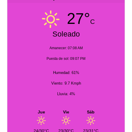
27°
C
Soleado
Amanecer: 07:08 AM
Puesta de sol: 09:07 PM
Humedad: 61%
Viento: 9.7 Kmph
Lluvia: 4%
Jue
Vie
Sáb
24/30°C
23/30°C
23/31°C