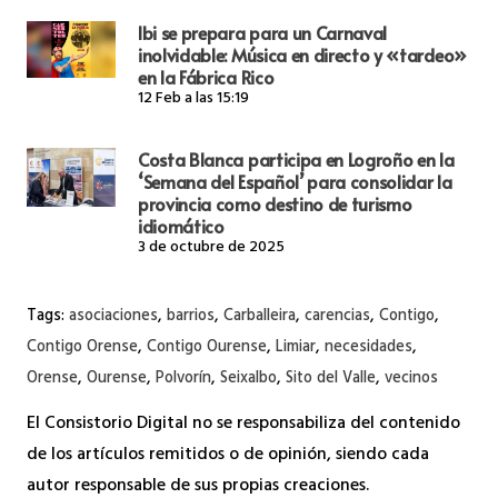
Ibi se prepara para un Carnaval
inolvidable: Música en directo y «tardeo»
en la Fábrica Rico
12 Feb a las 15:19
Costa Blanca participa en Logroño en la
‘Semana del Español’ para consolidar la
provincia como destino de turismo
idiomático
3 de octubre de 2025
Tags:
asociaciones
,
barrios
,
Carballeira
,
carencias
,
Contigo
,
Contigo Orense
,
Contigo Ourense
,
Limiar
,
necesidades
,
Orense
,
Ourense
,
Polvorín
,
Seixalbo
,
Sito del Valle
,
vecinos
El Consistorio Digital no se responsabiliza del contenido
de los artículos remitidos o de opinión, siendo cada
autor responsable de sus propias creaciones.