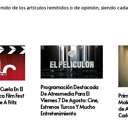
tenido de los artículos remitidos o de opinión, siendo ca
Programación Destacada
 Cuela En El
De Atresmedia Para El
Prim
a Film Fest
Viernes 7 De Agosto: Cine,
Male
 A Fritz
Estrenos Turcos Y Mucho
de A
Entretenimiento
Carl