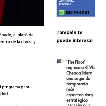
También te
sábado, el plató de
puede interesar
entro de la danza y la
‘The Floor’
regresa a RTVE:
Chenoa lidera
una segunda
temporada
al programa para
más
drid.
espectacular y
estratégica
17 Ene a las 09:17