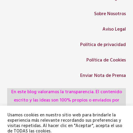
Sobre Nosotros
Aviso Legal
Política de privacidad
Política de Cookies
Enviar Nota de Prensa
En este blog valoramos la transparencia. El contenido
escrito y las ideas son 100% propios o enviados por
colaboradores, empresas, asociaciones y
Usamos cookies en nuestro sitio web para brindarle la
administraciones, pero utilizamos herramientas de
experiencia más relevante recordando sus preferencias y
inteligencia artificial para optimizar la maquetación del
visitas repetidas. Al hacer clic en "Aceptar", acepta el uso
de TODAS las cookies.