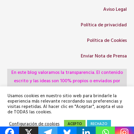
Aviso Legal
Política de privacidad
Política de Cookies
Enviar Nota de Prensa
En este blog valoramos la transparencia. El contenido
escrito y las ideas son 100% propios o enviados por
colaboradores, empresas, asociaciones y
Usamos cookies en nuestro sitio web para brindarle la
administraciones, pero utilizamos herramientas de
experiencia más relevante recordando sus preferencias y
inteligencia artificial para optimizar la maquetación del
visitas repetidas. Al hacer clic en "Aceptar", acepta el uso
de TODAS las cookies.
texto y generar algunas de las imágenes ilustrativas.
Configuración de cookies
ACEPTO
RECHAZO