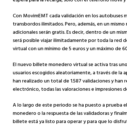
espera para la recarga, sólo con el teléfono móvil y 
Con MovimEMT cada validación en los autobuses mun
transbordos ilimitados. Pero, además, en un mismo 
adicionales serán gratis. Es decir, dentro de un mis
será posible viajar ilimitadamente por toda la red 
virtual con un mínimo de 5 euros y un máximo de 60
El nuevo billete monedero virtual se activa tras un
usuarios escogidos aleatoriamente, a través de la 
han realizado un total de 1.587 validaciones y ha
electrónico, todas las valoraciones e impresiones d
A lo largo de este periodo se ha puesto a prueba e
monedero o la respuesta de las validadoras y final
billete está ya listo para operar y para que lo disf