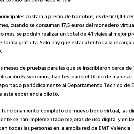
el código QR del billete virtual.
icipales costará a precio de bonobús, es decir 0,43 cé
mes, cuando se consuman 17,5 euros del monedero virtual,
mo mes, se podrán realizar un total de 41 viajes al mejor p
de forma gratuita. Solo hay que estar atentos a la recarg
.
os meses de pruebas para las que se inscribieron cerca de 
aplicación Easypromos, han testeado el título de manera 
n reportado periódicamente al Departamento Técnico de E
e esta experiencia piloto.
l funcionamiento completo del nuevo bono virtual, las di
mente se han implementado mejoras de uso digital y en las
ruten todas las personas en la amplia red de EMT València.