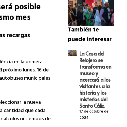
será posible
mismo mes
También te
las recargas
puede interesar
La Casa del
Relojero se
ncia en la primera
transforma en
l próximo lunes, 16 de
museo y
s autobuses municipales
acercará a los
visitantes a la
historia y los
misterios del
eleccionar la nueva
Santo Cáliz.
 la cantidad que cada
17 de octubre de
2024
n cálculos ni tiempos de