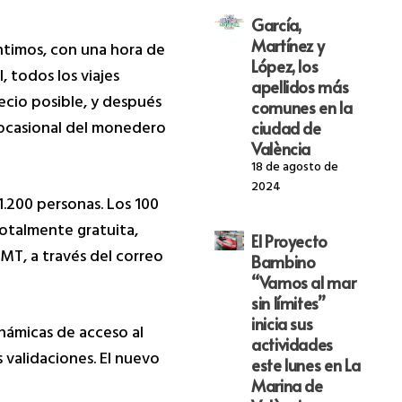
García,
Martínez y
ntimos, con una hora de
López, los
 todos los viajes
apellidos más
recio posible, y después
comunes en la
a ocasional del monedero
ciudad de
València
18 de agosto de
2024
1.200 personas. Los 100
totalmente gratuita,
El Proyecto
MT, a través del correo
Bambino
“Vamos al mar
sin límites”
inicia sus
námicas de acceso al
actividades
 validaciones. El nuevo
este lunes en La
Marina de