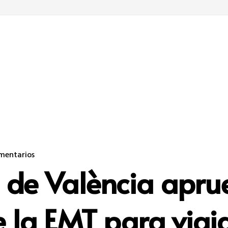
mentarios
 de València apru
de la EMT para viaj