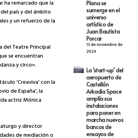
ar ha remarcado que la
Plana se
sumerge en el
del país y del ámbito
universo
les y un refuerzo de la
artístico de
Juan Bautista
Porcar
13 de noviembre de
 del Teatre Principal
2024
que se encuentran
danza y circo».
La ‘start-up’ del
aeropuerto de
áculo ‘Creaviva’ con la
Castellón
ovio de España’; la
Arkadia Space
amplía sus
ida actriz Mónica
instalaciones
para poner en
marcha nuevos
maturgo y director
bancos de
ensayos de
vidades de mediación o