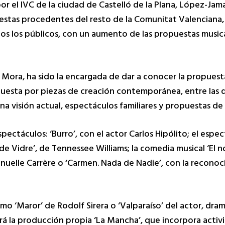
or el IVC de la ciudad de Castelló de la Plana, López-Jam
tas procedentes del resto de la Comunitat Valenciana, 
dos los públicos, con un aumento de las propuestas musica
 Mora, ha sido la encargada de dar a conocer la propuesta
uesta por piezas de creación contemporánea, entre las 
a visión actual, espectáculos familiares y propuestas de 
táculos: ‘Burro’, con el actor Carlos Hipólito; el espect
 de Vidre’, de Tennessee Williams; la comedia musical ‘El n
nuelle Carrère o ‘Carmen. Nada de Nadie’, con la reconoc
o ‘Maror’ de Rodolf Sirera o ‘Valparaíso’ del actor, dra
ará la producción propia ‘La Mancha’, que incorpora acti