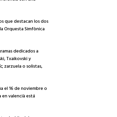
los que destacan los dos
 la Orquesta Simfònica
ogramas dedicados a
ki, Txaikovski y
c
, zarzuela o solistas,
a el 16 de noviembre o
a en valencià está