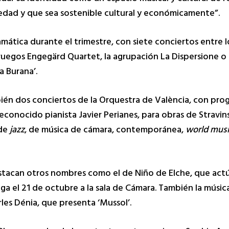
ciedad y que sea sostenible cultural y económicamente”.
ática durante el trimestre, con siete conciertos entre 
ruegos Engegärd Quartet, la agrupación La Dispersione o
a Burana’.
bién dos conciertos de la Orquestra de València, con pr
reconocido pianista Javier Perianes, para obras de Stravins
de
jazz
, de música de cámara, contemporánea,
world musi
stacan otros nombres como el de Niño de Elche, que actú
ega el 21 de octubre a la sala de Cámara. También la músic
les Dénia, que presenta ‘Mussol’.