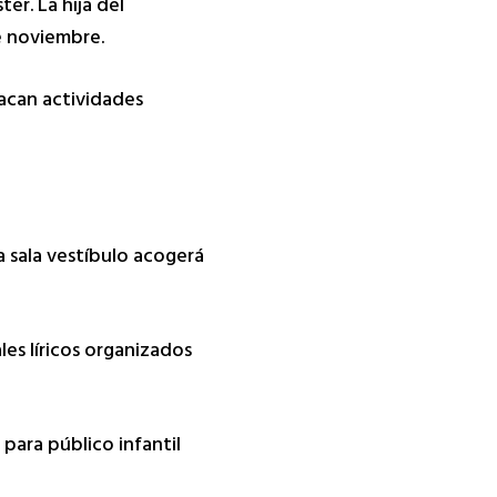
er. La hija del
de noviembre.
acan actividades
a sala vestíbulo acogerá
les líricos organizados
 para público infantil