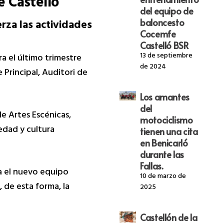
e Castelló
del equipo de
rza las actividades
baloncesto
Cocemfe
Castelló BSR
13 de septiembre
a el último trimestre
de 2024
 Principal, Auditori de
Los amantes
del
e Artes Escénicas,
motociclismo
edad y cultura
tienen una cita
en Benicarló
durante las
Fallas.
a el nuevo equipo
10 de marzo de
 de esta forma, la
2025
Castellón de la