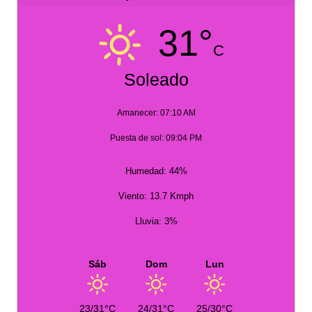
31°
C
Soleado
Amanecer: 07:10 AM
Puesta de sol: 09:04 PM
Humedad: 44%
Viento: 13.7 Kmph
Lluvia: 3%
Sáb
Dom
Lun
23/31°C
24/31°C
25/30°C