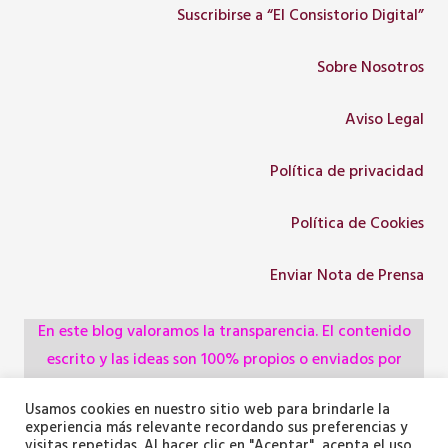
Suscribirse a “El Consistorio Digital”
Sobre Nosotros
Aviso Legal
Política de privacidad
Política de Cookies
Enviar Nota de Prensa
En este blog valoramos la transparencia. El contenido
escrito y las ideas son 100% propios o enviados por
colaboradores, empresas, asociaciones y
Usamos cookies en nuestro sitio web para brindarle la
administraciones, pero utilizamos herramientas de
experiencia más relevante recordando sus preferencias y
inteligencia artificial para optimizar la maquetación del
visitas repetidas. Al hacer clic en "Aceptar", acepta el uso