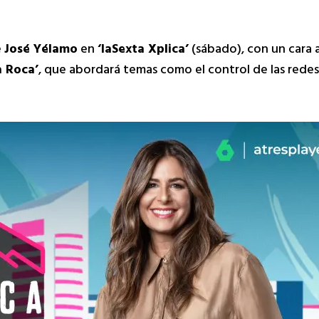
e
José Yélamo
en
‘laSexta Xplica’
(sábado), con un cara 
a Roca’
, que abordará temas como el control de las redes so