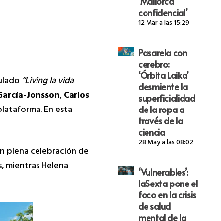
‘Mallorca
confidencial’
12 Mar a las 15:29
Pasarela con
cerebro:
‘Órbita Laika’
tulado
“Living la vida
desmiente la
García-Jonsson
,
Carlos
superficialidad
plataforma. En esta
de la ropa a
través de la
ciencia
28 May a las 08:02
En plena celebración de
s, mientras Helena
‘Vulnerables’:
laSexta pone el
foco en la crisis
de salud
mental de la