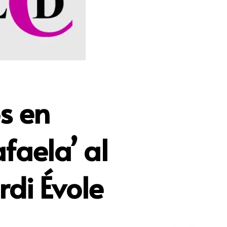
s en
faela’ al
rdi Évole