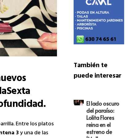
También te
nuevos
puede interesar
laSexta
rofundidad.
El lado oscuro
del paraíso:
Lolita Flores
rilla. Entre los platos
reina en el
estreno de
ntena 3
y una de las