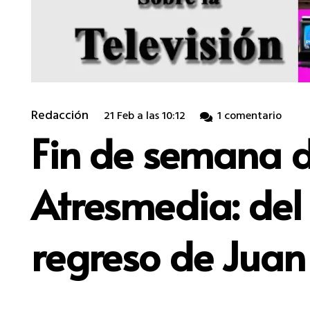
Redacción
21 Feb a las 10:12
1
comentario
Fin de semana d
Atresmedia: del 
regreso de Juan 